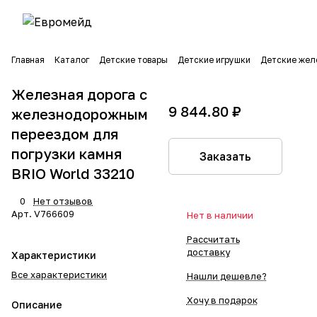
Главная
Каталог
Детские товары
Детские игрушки
Детские жел
Железная дорога с
9 844.80 ₽
железнодорожным
переездом для
погрузки камня
Заказать
BRIO World 33210
0
Нет отзывов
Арт.
V766609
Нет в наличии
Рассчитать
доставку
Характеристики
Все характеристики
Нашли дешевле?
Хочу в подарок
Описание