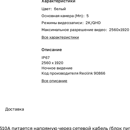
Характеристики
Цвет
:
белый
Основная камера (Мп)
:
5
Режимы видеозаписи
:
2K/QHD
Максимальное разрешение видео
:
2560х1920
Все характеристики
Описание
IP67
2560 x 1920
Ночное видение
Код производителя Reolink 90866
Все описание
Доставка
10A питается напрямую через сетевой кабель (блок пит