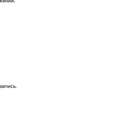
жении.
запись.