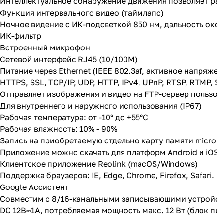
Интеллектуальное обнаружение движения позволяет ра
Функция интервального видео (таймлапс)
Ночное видение с ИК-подсветкой 850 нм, дальность око
ИК-фильтр
Встроенный микрофон
Сетевой интерфейс RJ45 (10/100M)
Питание через Ethernet (IEEE 802.3af, активное напряж
HTTPS, SSL, TCP/IP, UDP, HTTP, IPv4, UPnP, RTSP, RTMP,
Отправляет изображения и видео на FTP-сервер пользо
Для внутреннего и наружного использования (IP67)
Рабочая температура: от -10° до +55°C
Рабочая влажность: 10% - 90%
Запись на приобретаемую отдельно карту памяти micro
Приложение можно скачать для платформ Android и iO
Клиентское приложение Reolink (macOS/Windows)
Поддержка браузеров: IE, Edge, Chrome, Firefox, Safari.
Google Ассистент
Совместим с 8/16-канальными записывающими устройс
DC 12В⎓1А, потребляемая мощность макс. 12 Вт (блок п