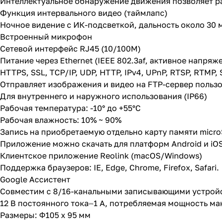
Интеллектуальное обнаружение движения позволяет ра
Функция интервального видео (таймлапс)
Ночное видение с ИК-подсветкой, дальность около 30 
Встроенный микрофон
Сетевой интерфейс RJ45 (10/100M)
Питание через Ethernet (IEEE 802.3af, активное напряж
HTTPS, SSL, TCP/IP, UDP, HTTP, IPv4, UPnP, RTSP, RTMP,
Отправляет изображения и видео на FTP-сервер пользо
Для внутреннего и наружного использования (IP66)
Рабочая температура: -10° до +55°C
Рабочая влажность: 10% ~ 90%
Запись на приобретаемую отдельно карту памяти micro
Приложение можно скачать для платформ Android и iO
Клиентское приложение Reolink (macOS/Windows)
Поддержка браузеров: IE, Edge, Chrome, Firefox, Safari.
Google Ассистент
Совместим с 8/16-канальными записывающими устройс
12 В постоянного тока⎓1 А, потребляемая мощность мак
Размеры: Φ105 x 95 мм