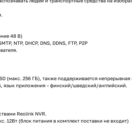
спознавать людей и транспортные средства на изобра
м.
ение 48 В)
 SMTP, NTP, DHCP, DNS, DDNS, FTP, P2P
вателя.
SD (макс. 256 ГБ), также поддерживается непрерывная 
S, язык приложения – финский/шведский/английский.
твами Reolink NVR.
с. 12Вт (блок питания в комплект поставки не входит)