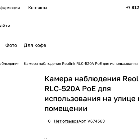
+7 81
формация
Контакты
Фото
Для кофе
аблюдения
Камера наблюдения Reolink RLC-520A PoE для использования 
Камера наблюдения Reol
RLC-520A PoE для
использования на улице 
помещении
0
Нет отзывов
Арт.
V674563