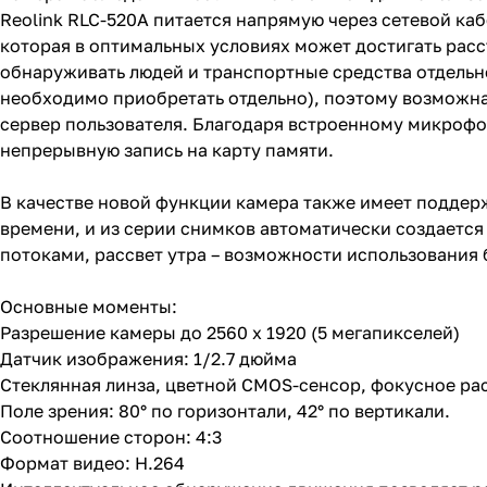
Reolink RLC-520A питается напрямую через сетевой каб
которая в оптимальных условиях может достигать рас
обнаруживать людей и транспортные средства отдельно 
необходимо приобретать отдельно), поэтому возможна 
сервер пользователя. Благодаря встроенному микрофо
непрерывную запись на карту памяти.
В качестве новой функции камера также имеет поддерж
времени, и из серии снимков автоматически создаетс
потоками, рассвет утра – возможности использования 
Основные моменты:
Разрешение камеры до 2560 x 1920 (5 мегапикселей)
Датчик изображения: 1/2.7 дюйма
Стеклянная линза, цветной CMOS-сенсор, фокусное рас
Поле зрения: 80° по горизонтали, 42° по вертикали.
Соотношение сторон: 4:3
Формат видео: H.264