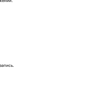
жении.
запись.