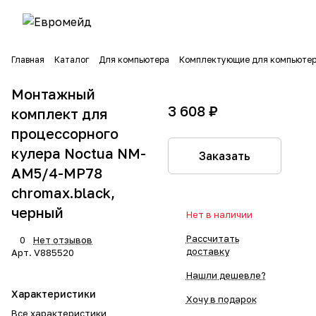
Главная
Каталог
Для компьютера
Комплектующие для компьюте
Монтажный
3 608 ₽
комплект для
процессорного
кулера Noctua NM-
Заказать
AM5/4-MP78
chromax.black,
черный
Нет в наличии
Рассчитать
0
Нет отзывов
доставку
Арт.
V885520
Нашли дешевле?
Характеристики
Хочу в подарок
Все характеристики