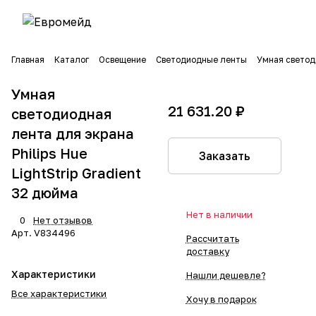
Главная
Каталог
Освещение
Светодиодные ленты
Умная светоди
Умная
21 631.20 ₽
светодиодная
лента для экрана
Philips Hue
Заказать
LightStrip Gradient
32 дюйма
Нет в наличии
0
Нет отзывов
Арт.
V834496
Рассчитать
доставку
Характеристики
Нашли дешевле?
Все характеристики
Хочу в подарок