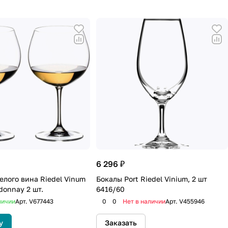
о форма чаши определяет
л функциональные
ы для крепких напитков.
зводства тонкостенных
в легендарные бокалы,
тов вин, крепких
озволяет понять язык
6 296 ₽
елого вина Riedel Vinum
Бокалы Port Riedel Vinium, 2 шт
donnay 2 шт.
6416/60
личии
Арт.
V677443
0
0
Нет в наличии
Арт.
V455946
у
Заказать