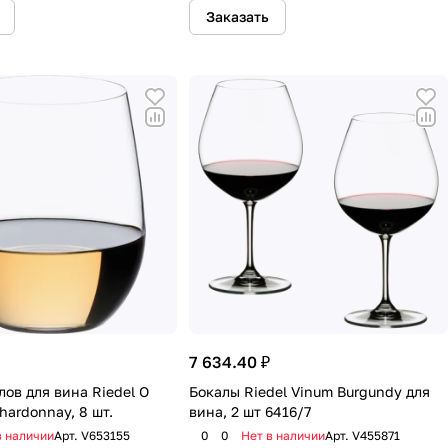
Заказать
7 634.40 ₽
ов для вина Riedel O
Бокалы Riedel Vinum Burgundy для
Chardonnay, 8 шт.
вина, 2 шт 6416/7
в наличии
Арт.
V653155
0
0
Нет в наличии
Арт.
V455871