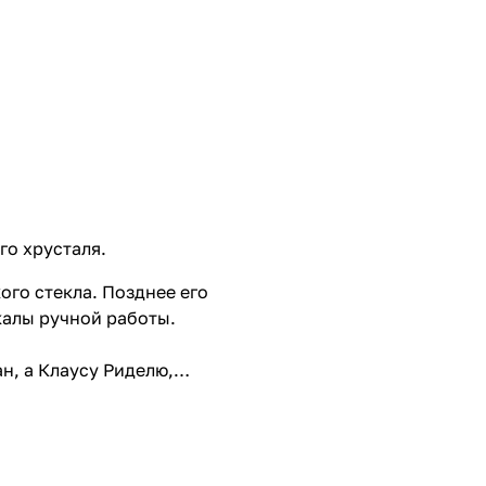
го хрусталя.
ого стекла. Позднее его
калы ручной работы.
н, а Клаусу Риделю,
и, когда-то учившегося
 разорившуюся фабрику в