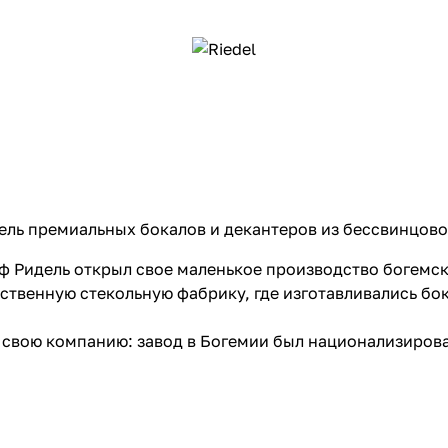
ель премиальных бокалов и декантеров из бессвинцово
оф Ридель открыл свое маленькое производство богемск
ственную стекольную фабрику, где изготавливались бо
 свою компанию: завод в Богемии был национализирова
игрировать в Австрию. Здесь, при поддержке Сваровск
осстановить стекольное производство, модернизировав
ании.