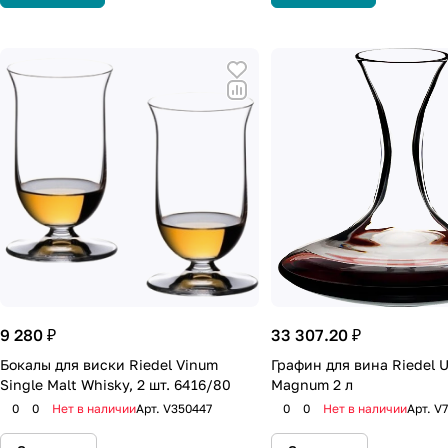
9 280 ₽
33 307.20 ₽
Бокалы для виски Riedel Vinum
Графин для вина Riedel U
Single Malt Whisky, 2 шт. 6416/80
Magnum 2 л
0
0
Нет в наличии
Арт.
V350447
0
0
Нет в наличии
Арт.
V7