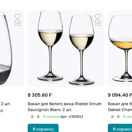
мы и размера бокала на вкус вина. Его вывод о том, чт
щую революцию в культуре потребления вина.
ние формы бокала на вкусовые качества вин. Он созда
ых сортов винограда, а затем усовершенствовал бокал
 внедрены первые линии для автоматизированного прои
ксимилиан Ридель. Он увековечил свое имя, разработа
идностей бокалов, предназначенных для различных сор
ак говорят сами Ридели,- «…это переводчик, который п
8 305.60 ₽
9 094.40 ₽
 2 шт.
Бокал для белого вина Riedel Vinum
Бокал для б
Sauvignon Blanc 2 шт.
Oaked Char
13
0
0
В наличии
Арт.
V350513
0
0
В на
В корзину
В корзин