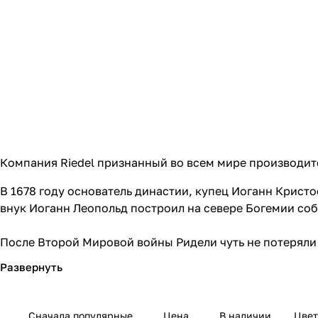
Компания Riedel признанный во всем мире производит
В 1678 году основатель династии, купец Иоганн Крист
внук Иоганн Леопольд построил на севере Богемии соб
После Второй Мировой войны Ридели чуть не потеряли
представителю девятого поколения семьи, пришлось эм
стекольному ремеслу у его деда, Клаус Ридель смог в
Куфштайне, где сейчас находится штаб-квартира комп
Сначала популярные
Цена
В наличии
Цвет