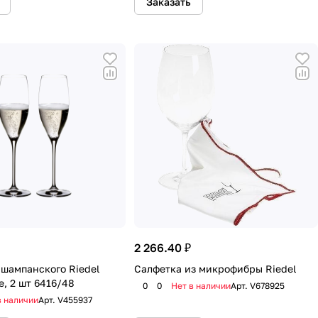
Заказать
2 266.40 ₽
 шампанского Riedel
Салфетка из микрофибры Riedel
, 2 шт 6416/48
0
0
Нет в наличии
Арт.
V678925
в наличии
Арт.
V455937