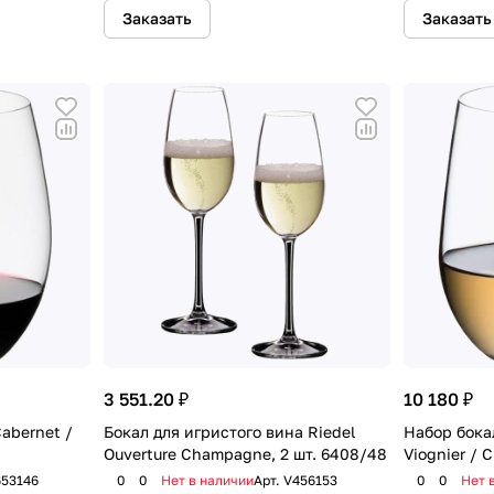
Заказать
Заказать
3 551.20 ₽
10 180 ₽
abernet /
Бокал для игристого вина Riedel
Набор бокал
Ouverture Champagne, 2 шт. 6408/48
Viognier / 
653146
0
0
Нет в наличии
Арт.
V456153
0
0
Нет 