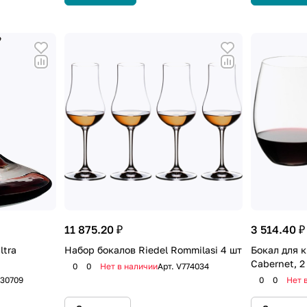
11 875.20 ₽
3 514.40 ₽
ltra
Набор бокалов Riedel Rommilasi 4 шт
Бокал для к
Cabernet, 2
0
0
Нет в наличии
Арт.
V774034
30709
0
0
Нет 