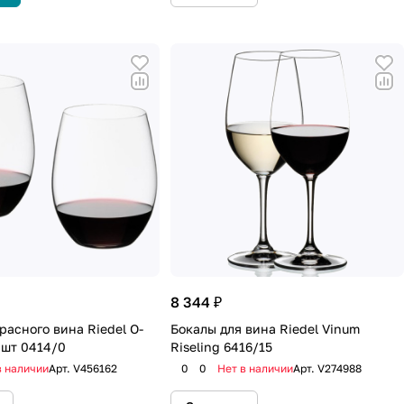
8 344 ₽
расного вина Riedel O-
Бокалы для вина Riedel Vinum
 шт 0414/0
Riseling 6416/15
в наличии
Арт.
V456162
0
0
Нет в наличии
Арт.
V274988