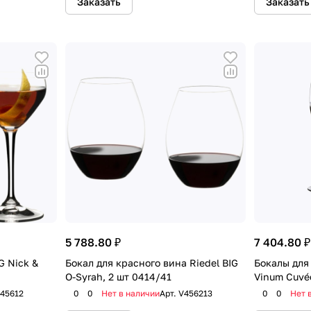
Заказать
Заказать
5 788.80 ₽
7 404.80 ₽
G Nick &
Бокал для красного вина Riedel BIG
Бокалы для
O-Syrah, 2 шт 0414/41
Vinum Cuvée
45612
0
0
Нет в наличии
Арт.
V456213
0
0
Нет 