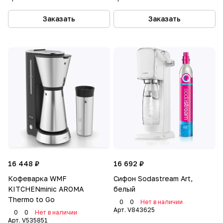
Заказать
Заказать
16 448 ₽
16 692 ₽
Кофеварка WMF
Сифон Sodastream Art,
KITCHENminic AROMA
белый
Thermo to Go
0
0
Нет в наличии
Арт.
V843625
0
0
Нет в наличии
Арт.
V535851