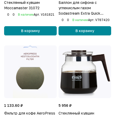
Стеклянный кувшин
Баллон для сифона с
Moccamaster 31072
углекислым газом
Sodastream Extra Quick
0
0
В наличии
Арт.
V161821
Connect, 425 г
0
0
В наличии
Арт.
V787420
В корзину
В корзину
1 133.60 ₽
5 956 ₽
Фильтр для кофе AeroPress
Стеклянный кувшин