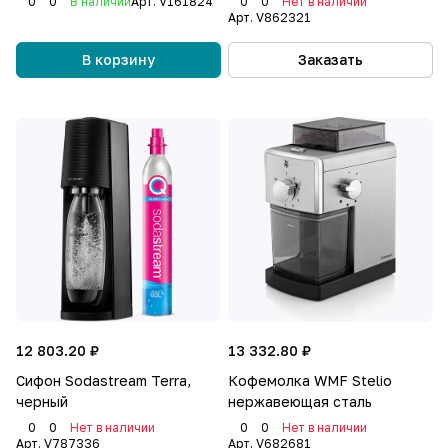
0
0
В наличии
Арт.
V161824
0
0
Нет в наличии
Арт.
V862321
В корзину
Заказать
12 803.20 ₽
13 332.80 ₽
Сифон Sodastream Terra,
Кофемолка WMF Stelio
черный
нержавеющая сталь
0
0
Нет в наличии
0
0
Нет в наличии
Арт.
V787336
Арт.
V682681