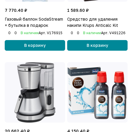
7 770.40 ₽
1 589.60 ₽
Газовый баллон SodaStream
Средство для удаления
+ бутылка в подарок
накипи Krups Anticalc Kit
0
0
В наличии
Арт.
V176915
0
0
В наличии
Арт.
V491226
В корзину
В корзину
20 662.40 ₽
4 150.40 ₽