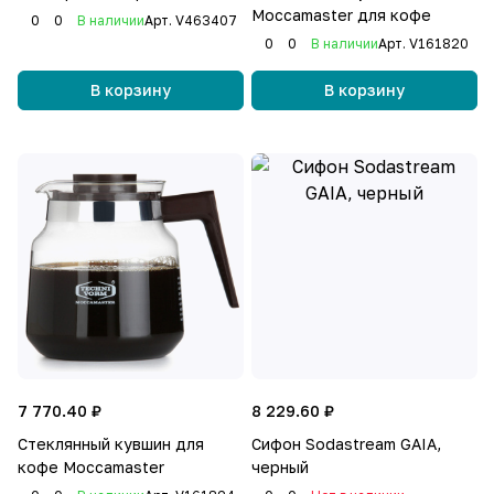
Moccamaster для кофе
0
0
В наличии
Арт.
V463407
0
0
В наличии
Арт.
V161820
В корзину
В корзину
7 770.40 ₽
8 229.60 ₽
Стеклянный кувшин для
Сифон Sodastream GAIA,
кофе Moccamaster
черный