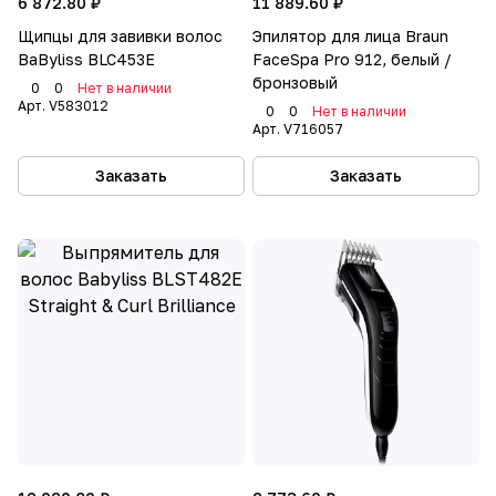
6 872.80 ₽
11 889.60 ₽
Щипцы для завивки волос
Эпилятор для лица Braun
BaByliss BLC453E
FaceSpa Pro 912, белый /
бронзовый
0
0
Нет в наличии
Арт.
V583012
0
0
Нет в наличии
Арт.
V716057
Заказать
Заказать