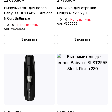
12 020.80 ₽
2 773.60 ₽
Выпрямитель для волос
Машинка для стрижки
Babyliss BLST482E Straight
Philips QC5115 / 15
& Curl Brilliance
0
0
Нет в наличии
Арт.
V127926
0
0
Нет в наличии
Арт.
V626893
Заказать
Заказать