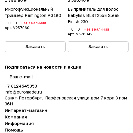
1 780.80 ₽
5 506.40 ₽
Многофункциональный
Выпрямитель для волос
триммер Remington PG180
Babyliss BLST255E Sleek
Finish 230
0
0
Нет в наличии
Арт.
V257060
0
0
Нет в наличии
Арт.
V626842
Заказать
Заказать
Подписаться
на новости и акции
политикой конфиденциальности
+7 8124545050
info@
euromade.ru
Санкт-Петербург, Парфеновская улица дом 7 корп 3 пом
36Н
Интернет-магазин
Компания
Информация
Помощь