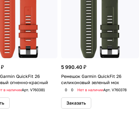
 ₽
5 990.40 ₽
Garmin QuickFit 26
Ремешок Garmin QuickFit 26
вый огненно-красный
силиконовый зеленый мох
т в наличии
Арт.
V760381
0
0
Нет в наличии
Арт.
V760378
ть
Заказать