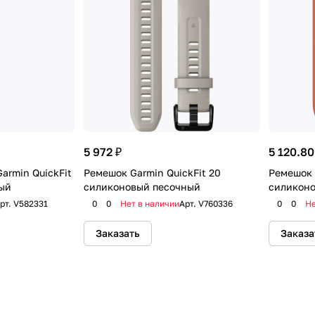
5 972 ₽
5 120.80
armin QuickFit
Ремешок Garmin QuickFit 20
Ремешок 
вый
силиконовый песочный
силиконо
рт.
V582331
0
0
Нет в наличии
Арт.
V760336
0
0
Не
Заказать
Заказа