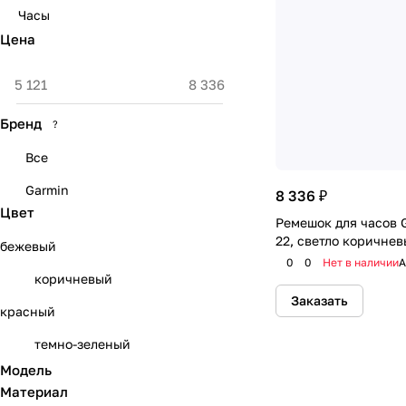
Часы
Цена
Бренд
?
Все
Garmin
8 336 ₽
Цвет
Ремешок для часов G
22, светло коричне
бежевый
0
0
Нет в наличии
А
коричневый
Заказать
красный
темно-зеленый
Модель
Материал