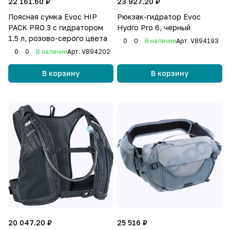
22 161.60 ₽
23 927.20 ₽
Поясная сумка Evoc HIP
Рюкзак-гидратор Evoc
PACK PRO 3 с гидратором
Hydro Pro 6, черный
1.5 л, розово-серого цвета
0
0
В наличии
Арт.
V894193
0
0
В наличии
Арт.
V894202
В корзину
В корзину
20 047.20 ₽
25 516 ₽