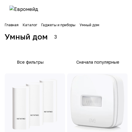
Дете
Главная
Каталог
Гаджеты и приборы
Умный дом
ктор
3
ы и
Умный дом
3
товара
датчи
ки
Все фильтры
Сначала популярные