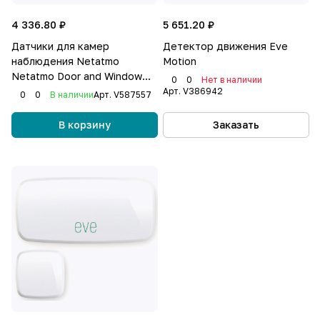
4 336.80 ₽
5 651.20 ₽
Датчики для камер
Детектор движения Eve
наблюдения Netatmo
Motion
Netatmo Door and Window
0
0
Нет в наличии
Sensors, 3шт
Арт.
V386942
0
0
В наличии
Арт.
V587557
В корзину
Заказать