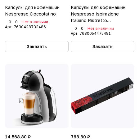
Капсулы для кофемашин
Капсулы для кофемашин
Nespresso Cioccolatino
Nespresso Ispirazione
Italiano Ristretto
0
0
Нет в наличии
Decaffeinato
Арт.
7630428732486
0
0
Нет в наличии
Арт.
7630054475481
Заказать
Заказать
14 568.80 ₽
788.80 ₽