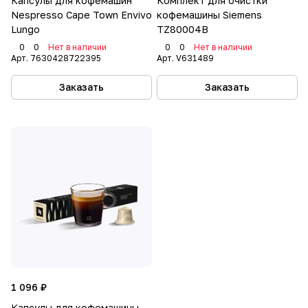
Капсулы для кофемашин
Комплект для очистки
Nespresso Cape Town Envivo
кофемашины Siemens
Lungo
TZ80004B
0
0
Нет в наличии
0
0
Нет в наличии
Арт.
7630428722395
Арт.
V631489
Заказать
Заказать
1 096 ₽
Капсулы для кофемашины