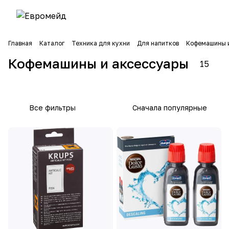
Аксес
Кофе
Главная
Каталог
Техника для кухни
Для напитков
Кофемашины 
суары
маши
13
2
для
ны
Кофемашины и аксессуары
15
товаров
товара
кофем
ашин
Все фильтры
Сначала популярные