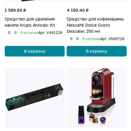
1 589.60 ₽
4 150.40 ₽
Средство для удаления
Средство для кофемашины
накипи Krups Anticalc Kit
Nescafé Dolce Gusto
Descaler, 250 мл
0
0
В наличии
Арт.
V491226
0
0
В наличии
Арт.
V568726
В корзину
В корзину