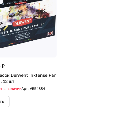
 ₽
асок Derwent Inktense Pan
t, 12 шт
т в наличии
Арт.
V554884
ть