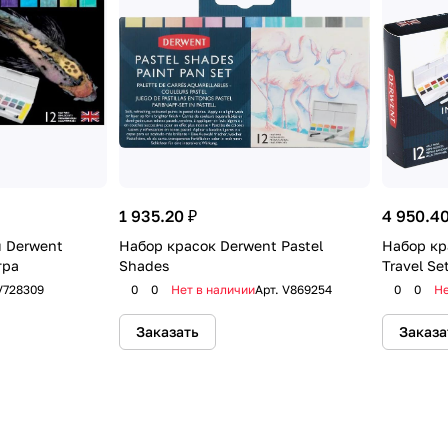
1 935.20 ₽
4 950.40
 Derwent
Набор красок Derwent Pastel
Набор кр
тра
Shades
Travel Se
V728309
0
0
Нет в наличии
Арт.
V869254
0
0
Не
Заказать
Заказа