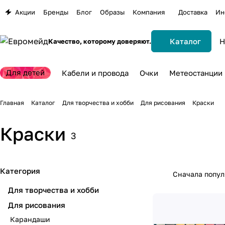
Акции
Бренды
Блог
Образы
Компания
Доставка
Ин
Каталог
Качество, которому доверяют.
Для детей
Кабели и провода
Очки
Метеостанции
Главная
Каталог
Для творчества и хобби
Для рисования
Краски
Краски
3
Категория
Сначала попу
Для творчества и хобби
Для рисования
Карандаши