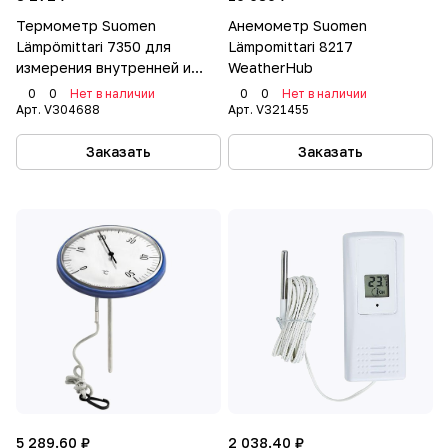
Термометр Suomen
Анемометр Suomen
Lämpömittari 7350 для
Lämpomittari 8217
измерения внутренней и
WeatherHub
наружной температуры,
0
0
Нет в наличии
0
0
Нет в наличии
белый
Арт.
V304688
Арт.
V321455
Заказать
Заказать
5 289.60 ₽
2 038.40 ₽