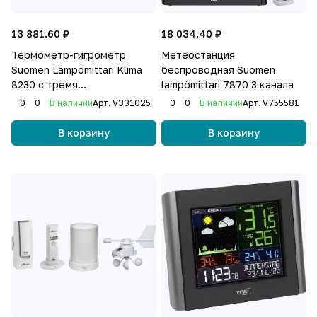
13 881.60 ₽
18 034.40 ₽
Термометр-гигрометр
Метеостанция
Suomen Lämpömittari Klima
беспроводная Suomen
8230 с тремя
lämpömittari 7870 3 канала
беспроводными датчиками
0
0
В наличии
Арт.
V331025
0
0
В наличии
Арт.
V755581
В корзину
В корзину