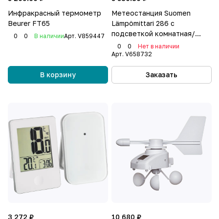
Инфракрасный термометр
Метеостанция Suomen
Beurer FT65
Lämpömittari 286 с
подсветкой комнатная/
0
0
В наличии
Арт.
V859447
уличная
0
0
Нет в наличии
Арт.
V658732
В корзину
Заказать
3 272 ₽
10 680 ₽