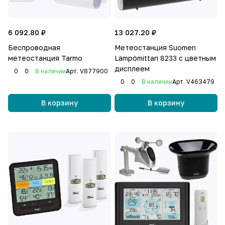
6 092.80 ₽
13 027.20 ₽
Беспроводная
Метеостанция Suomen
метеостанция Tarmo
Lämpömittari 8233 с цветным
дисплеем
0
0
В наличии
Арт.
V877900
0
0
В наличии
Арт.
V463479
В корзину
В корзину