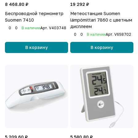
8 468.80 ₽
19 292 ₽
Беспроводной термометр
Метеостанция Suomen
Suomen 7410
lämpömittari 7860 с цветным
дисплеем
0
0
В наличии
Арт.
V403748
0
0
В наличии
Арт.
V658702
В корзину
В корзину
5 209.60 ₽
5 580.80 ₽