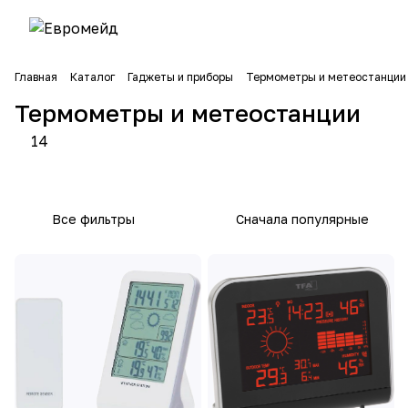
Главная
Каталог
Гаджеты и приборы
Термометры и метеостанции
Метео
Термо
Термометры и метеостанции
станц
метры
8
6
ии
14
товаров
товаров
Все фильтры
Сначала популярные