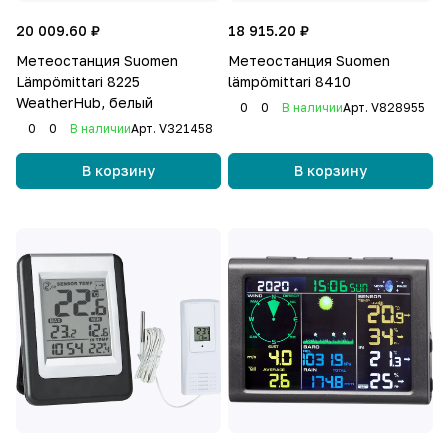
20 009.60 ₽
18 915.20 ₽
Метеостанция Suomen
Метеостанция Suomen
Lämpömittari 8225
lämpömittari 8410
WeatherHub, белый
0
0
В наличии
Арт.
V828955
0
0
В наличии
Арт.
V321458
В корзину
В корзину