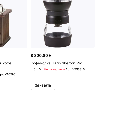
8 820.80 ₽
я кофе
Кофемолка Hario Skerton Pro
0
0
Нет в наличии
Арт.
V763816
рт.
V167961
Заказать