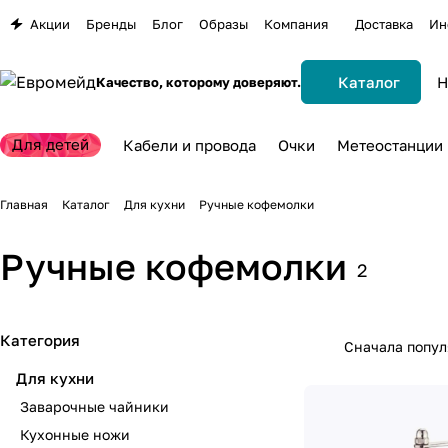
Акции
Бренды
Блог
Образы
Компания
Доставка
Ин
Каталог
Качество, которому доверяют.
Для детей
Кабели и провода
Очки
Метеостанции
Главная
Каталог
Для кухни
Ручные кофемолки
Ручные кофемолки
2
Категория
Сначала попу
Для кухни
Заварочные чайники
Кухонные ножи