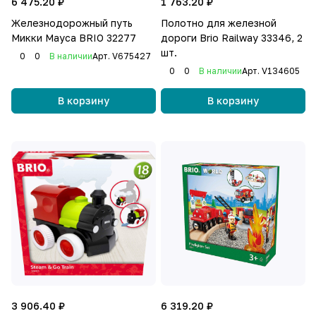
6 475.20 ₽
1 763.20 ₽
Железнодорожный путь
Полотно для железной
Микки Мауса BRIO 32277
дороги Brio Railway 33346, 2
шт.
0
0
В наличии
Арт.
V675427
0
0
В наличии
Арт.
V134605
В корзину
В корзину
3 906.40 ₽
6 319.20 ₽