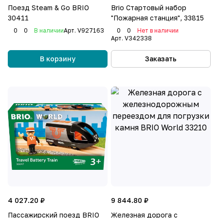
Поезд Steam & Go BRIO
Brio Стартовый набор
30411
"Пожарная станция", 33815
0
0
В наличии
Арт.
V927163
0
0
Нет в наличии
Арт.
V342338
В корзину
Заказать
4 027.20 ₽
9 844.80 ₽
Пассажирский поезд BRIO
Железная дорога с