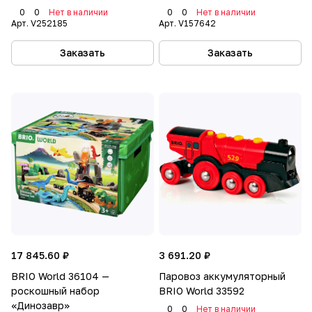
0
0
Нет в наличии
0
0
Нет в наличии
Арт.
V252185
Арт.
V157642
Заказать
Заказать
17 845.60 ₽
3 691.20 ₽
BRIO World 36104 —
Паровоз аккумуляторный
роскошный набор
BRIO World 33592
«Динозавр»
0
0
Нет в наличии