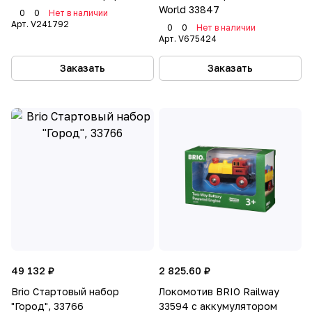
World 33847
0
0
Нет в наличии
Арт.
V241792
0
0
Нет в наличии
Арт.
V675424
Заказать
Заказать
49 132 ₽
2 825.60 ₽
Brio Стартовый набор
Локомотив BRIO Railway
"Город", 33766
33594 с аккумулятором