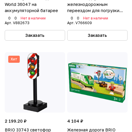
World 36047 на
железнодорожным
аккумуляторной батарее
переездом для погрузки
камня BRIO World 33210
0
0
Нет в наличии
0
0
Нет в наличии
Арт.
V882673
Арт.
V766609
Заказать
Заказать
Хит
2 199.20 ₽
4 104 ₽
BRIO 33743 светофор
Железная дорога BRIO