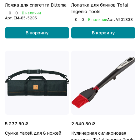
Ложка для спагетти Biltema
Лопатка для блинов Tefal
Ingenio Tools
0
0
В наличии
Арт.
EM-85-5235
0
0
В наличии
Арт.
V501333
В корзину
В корзину
5 277.60 ₽
2 640.80 ₽
Сумка Yaxell для 8 ножей
Кулинарная силиконовая
кисточка Tefal Ingenio Tools