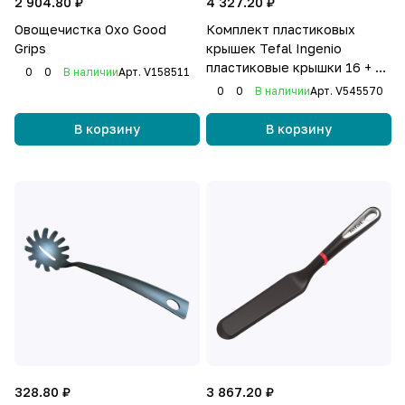
2 904.80 ₽
4 327.20 ₽
Овощечистка Oxo Good
Комплект пластиковых
Grips
крышек Tefal Ingenio
пластиковые крышки 16 + 18
0
0
В наличии
Арт.
V158511
+ 20 см
0
0
В наличии
Арт.
V545570
В корзину
В корзину
328.80 ₽
3 867.20 ₽