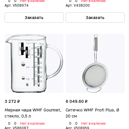
0
0
Нет в наличии
0
0
Нет в наличии
Арт.
V508974
Арт.
V438200
Заказать
Заказать
3 272 ₽
6 049.60 ₽
Мерная чаша WMF Gourmet,
Ситечко WMF Profi Plus, Ø
стекло, 0,5 л
20 см
0
0
Нет в наличии
0
0
Нет в наличии
Арт.
V586087
Арт.
V508959