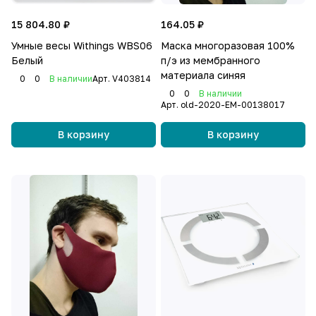
15 804.80 ₽
164.05 ₽
Умные весы Withings WBS06
Маска многоразовая 100%
Белый
п/э из мембранного
материала синяя
0
0
В наличии
Арт.
V403814
0
0
В наличии
Арт.
old-2020-EM-00138017
В корзину
В корзину