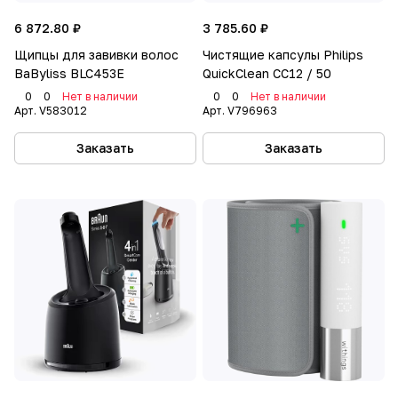
6 872.80 ₽
3 785.60 ₽
Щипцы для завивки волос
Чистящие капсулы Philips
BaByliss BLC453E
QuickClean CC12 / 50
0
0
Нет в наличии
0
0
Нет в наличии
Арт.
V583012
Арт.
V796963
Заказать
Заказать