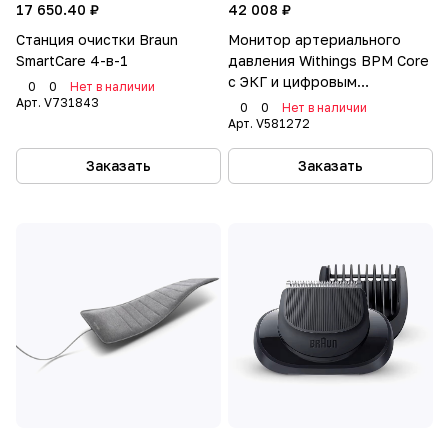
17 650.40 ₽
42 008 ₽
Станция очистки Braun
Монитор артериального
SmartCare 4-в-1
давления Withings BPM Core
с ЭКГ и цифровым
0
0
Нет в наличии
стетоскопом
Арт.
V731843
0
0
Нет в наличии
Арт.
V581272
Заказать
Заказать