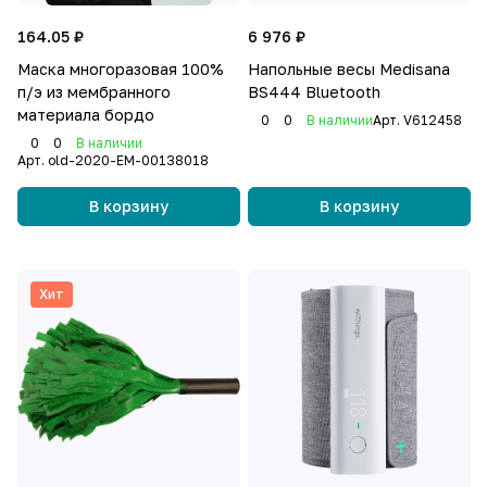
164.05 ₽
6 976 ₽
Маска многоразовая 100%
Напольные весы Medisana
п/э из мембранного
BS444 Bluetooth
материала бордо
0
0
В наличии
Арт.
V612458
0
0
В наличии
Арт.
old-2020-EM-00138018
В корзину
В корзину
Хит