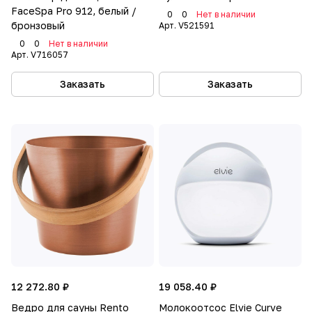
FaceSpa Pro 912, белый /
0
0
Нет в наличии
бронзовый
Арт.
V521591
0
0
Нет в наличии
Арт.
V716057
Заказать
Заказать
12 272.80 ₽
19 058.40 ₽
Ведро для сауны Rento
Молокоотсос Elvie Curve