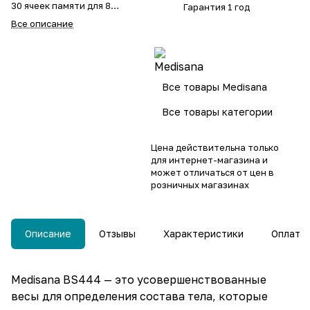
30 ячеек памяти для 8
Гарантия 1 год
пользователей
Все описание
Максимальная
грузоподъемность 180 кг.
Передача данных по
Bluetooth в приложение
VitaDock
Все товары Medisana
Все товары категории
Цена действительна только
для интернет-магазина и
может отличаться от цен в
розничных магазинах
Описание
Отзывы
Характеристики
Оплата
Medisana BS444 — это усовершенствованные
весы для определения состава тела, которые