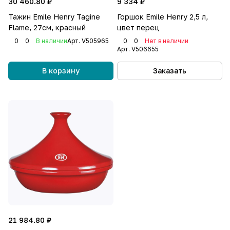
30 460.80 ₽
9 334 ₽
Тажин Emile Henry Tagine
Горшок Emile Henry 2,5 л,
Flame, 27см, красный
цвет перец
0
0
В наличии
Арт.
V505965
0
0
Нет в наличии
Арт.
V506655
В корзину
Заказать
21 984.80 ₽