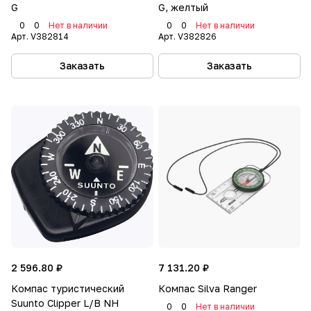
G
G, желтый
0
0
Нет в наличии
0
0
Нет в наличии
Арт.
V382814
Арт.
V382826
Заказать
Заказать
2 596.80 ₽
7 131.20 ₽
Компас туристический
Компас Silva Ranger
Suunto Clipper L/B NH
0
0
Нет в наличии