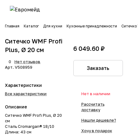
Главная
Каталог
Для кухни
Кухонные принадлежности
Ситечко 
Ситечко WMF Profi
6 049.60 ₽
Plus, Ø 20 см
0
Нет отзывов
Арт.
V508959
Заказать
Характеристики
Все характеристики
Нет в наличии
Рассчитать
Описание
доставку
Ситечко WMF Profi Plus, Ø 20
Нашли дешевле?
см
Сталь Cromargan® 18/10
Хочу в подарок
Длина: 43 см