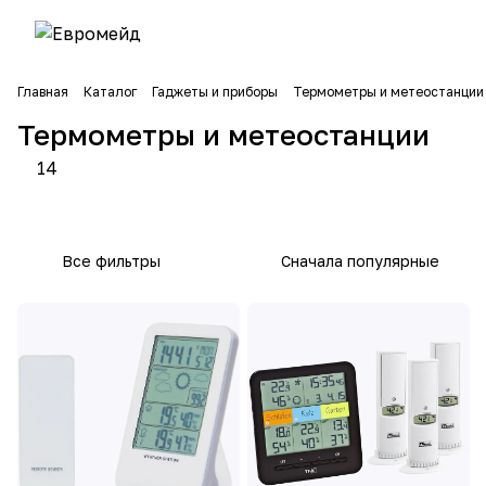
Главная
Каталог
Гаджеты и приборы
Термометры и метеостанции
Метео
Термо
Термометры и метеостанции
станц
метры
8
6
ии
14
товаров
товаров
Все фильтры
Сначала популярные