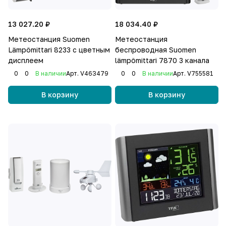
13 027.20 ₽
18 034.40 ₽
Метеостанция Suomen
Метеостанция
Lämpömittari 8233 с цветным
беспроводная Suomen
дисплеем
lämpömittari 7870 3 канала
0
0
В наличии
Арт.
V463479
0
0
В наличии
Арт.
V755581
В корзину
В корзину