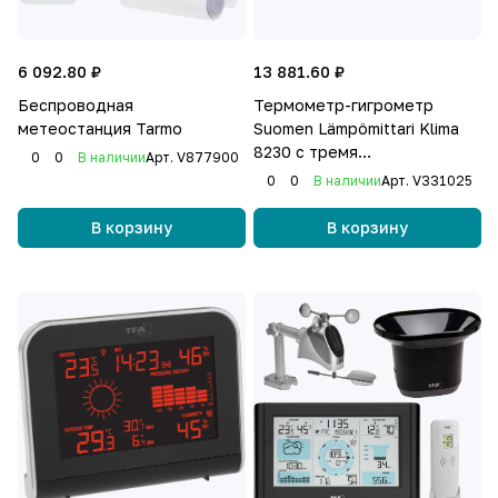
6 092.80 ₽
13 881.60 ₽
Беспроводная
Термометр-гигрометр
метеостанция Tarmo
Suomen Lämpömittari Klima
8230 с тремя
0
0
В наличии
Арт.
V877900
беспроводными датчиками
0
0
В наличии
Арт.
V331025
В корзину
В корзину