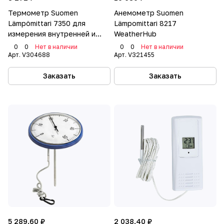
Термометр Suomen
Анемометр Suomen
Lämpömittari 7350 для
Lämpomittari 8217
измерения внутренней и
WeatherHub
наружной температуры,
0
0
Нет в наличии
0
0
Нет в наличии
белый
Арт.
V304688
Арт.
V321455
Заказать
Заказать
5 289.60 ₽
2 038.40 ₽