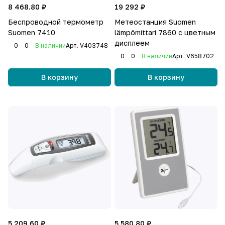
8 468.80 ₽
19 292 ₽
Беспроводной термометр
Метеостанция Suomen
Suomen 7410
lämpömittari 7860 с цветным
дисплеем
0
0
В наличии
Арт.
V403748
0
0
В наличии
Арт.
V658702
В корзину
В корзину
5 209.60 ₽
5 580.80 ₽