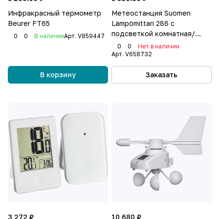
Инфракрасный термометр
Метеостанция Suomen
Beurer FT65
Lämpömittari 286 с
подсветкой комнатная/
0
0
В наличии
Арт.
V859447
уличная
0
0
Нет в наличии
Арт.
V658732
В корзину
Заказать
3 272 ₽
10 680 ₽