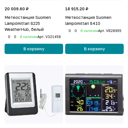
20 009.60 ₽
18 915.20 ₽
Метеостанция Suomen
Метеостанция Suomen
Lämpömittari 8225
lämpömittari 8410
WeatherHub, белый
0
0
В наличии
Арт.
V828955
0
0
В наличии
Арт.
V321458
В корзину
В корзину