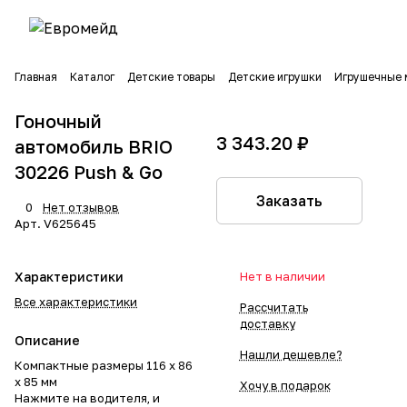
Главная
Каталог
Детские товары
Детские игрушки
Игрушечные 
Гоночный
3 343.20 ₽
автомобиль BRIO
30226 Push & Go
Заказать
0
Нет отзывов
Арт.
V625645
Характеристики
Нет в наличии
Все характеристики
Рассчитать
доставку
Описание
Нашли дешевле?
Компактные размеры 116 х 86
х 85 мм
Хочу в подарок
Нажмите на водителя, и