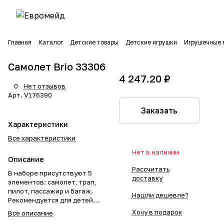
Главная
Каталог
Детские товары
Детские игрушки
Игрушечные 
Самолет Brio 33306
4 247.20 ₽
0
Нет отзывов
Арт.
V176390
Заказать
Характеристики
Все характеристики
Нет в наличии
Описание
Рассчитать
В наборе присутствуют 5
доставку
элементов: самолет, трап,
пилот, пассажир и багаж.
Нашли дешевле?
Рекомендуется для детей
старше 3 лет.
Хочу в подарок
Все описание
Вес упаковки: 0.45 кг