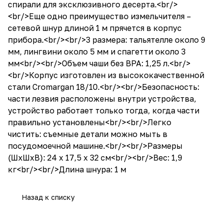
спирали для эксклюзивного десерта.<br/>
<br/>Еще одно преимущество измельчителя –
сетевой шнур длиной 1 м прячется в корпус
прибора.<br/><br/>3 размера: тальятелле около 9
мм, лингвини около 5 мм и спагетти около 3
мм<br/><br/>Объем чаши без BPA: 1,25 л.<br/>
<br/>Корпус изготовлен ​​из высококачественной
стали Cromargan 18/10.<br/><br/>Безопасность:
части лезвия расположены внутри устройства,
устройство работает только тогда, когда части
правильно установлены<br/><br/>Легко
чистить: съемные детали можно мыть в
посудомоечной машине.<br/><br/>Размеры
(ШхШхВ): 24 х 17,5 х 32 см<br/><br/>Вес: 1,9
кг<br/><br/>Длина шнура: 1 м
Назад к списку