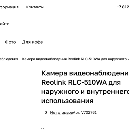
+7 81
формация
Контакты
Фото
Для кофе
аблюдения
Камера видеонаблюдения Reolink RLC-510WA для наружного и
Камера видеонаблюдени
Reolink RLC-510WA для
наружного и внутреннег
использования
0
Нет отзывов
Арт.
V702761