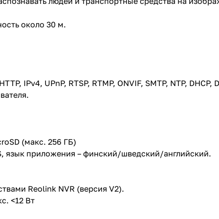
спознавать людей и транспортные средства на изобра
ность около 30 м.
TP, IPv4, UPnP, RTSP, RTMP, ONVIF, SMTP, NTP, DHCP, D
вателя.
roSD (макс. 256 ГБ)
S, язык приложения – финский/шведский/английский.
вами Reolink NVR (версия V2).
с. <12 Вт