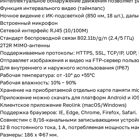
Интеллектуальное обнаружение движения позволяет ра
Функция интервального видео (таймлапс)
Ночное видение с ИК-подсветкой (850 нм, 18 шт.), даль
Встроенный микрофон
Сетевой интерфейс RJ45 (10/100M)
Стандарт беспроводной связи 802.11b/g/n (2.4/5 ГГц)
2T2R MIMO-антенны
Поддерживаемые протоколы: HTTPS, SSL, TCP/IP, UDP, HT
Отправляет изображения и видео на FTP-сервер пользо
Для внутреннего и наружного использования (IP67)
Рабочая температура: от -10° до +55°C
Рабочая влажность: 10% ~ 90%
Хранение на приобретаемой отдельно карте памяти mic
Приложение можно скачать для платформ Android и iO
Клиентское приложение Reolink (macOS/Windows)
Поддержка браузеров: IE, Edge, Chrome, Firefox, Safari.
Совместим с 8/16-канальными записывающими устройст
12 В постоянного тока, 1 А, потребляемая мощность мак
Размеры: 186 х Φ67 мм.