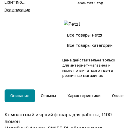
LIGHTING
Гарантия 1 год
Форма луча: смешанная
Все описание
(широкая и сфокусированная)
Вес: 110 г
Водонепроницаемость: IP54
Ударопрочность: IK05
Устойчивость к падению: 1
Все товары Petzl
метр (ANSI/PLATO FL 1)
Питание: литий-ионный
Все товары категории
аккумулятор емкостью 2350
мАч, 3,7 В, 8,69 Втч (входит в
комплект)
Цена действительна только
Время перезарядки: 5 часов
для интернет-магазина и
может отличаться от цен в
розничных магазинах
Описание
Отзывы
Характеристики
Оплата
Компактный и яркий фонарь для работы, 1100
люмен