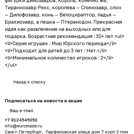
фигурки динозавров. Король, конечно же,
Тираннозавр Рекс, королева — Спинозавр, слон
— Дилофозавр, конь — Велоцираптор, ладья —
Брахиозавр, а пешка — Птеранодон. Прекрасная
идея как развлечение на выходных или для
подарка. Возрастная рекомендация : 10+ лет.<ul>
<li>Серия игрушек : Мир Юрского периода</li>
<li>Подходит для детей до 3 лет : Нет.</li>
<li>Минимальное количество игроков : 2</li>
</ul>
Назад к списку
Подписаться
на новости и акции
политикой конфиденциальности
+7 8124545050
info@
euromade.ru
Санкт-Петербург, Парфеновская улица дом 7 корп 3 пом