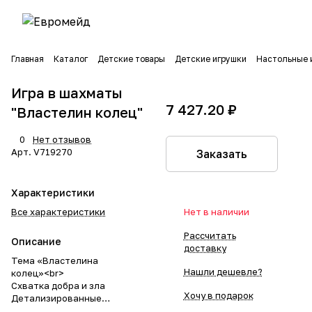
Главная
Каталог
Детские товары
Детские игрушки
Настольные 
Игра в шахматы
7 427.20 ₽
"Властелин колец"
0
Нет отзывов
Арт.
V719270
Заказать
Характеристики
Все характеристики
Нет в наличии
Рассчитать
Описание
доставку
Тема «Властелина
Нашли дешевле?
колец»<br>
Схватка добра и зла
Хочу в подарок
Детализированные
скульптурные фигуры<br>