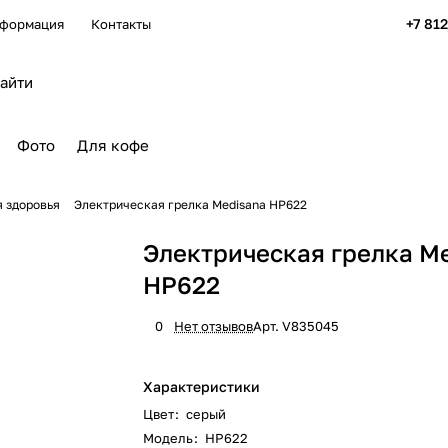
+7 81
формация
Контакты
Фото
Для кофе
я здоровья
Электрическая грелка Medisana HP622
Электрическая грелка M
HP622
0
Нет отзывов
Арт.
V835045
Характеристики
Цвет
:
серый
Модель
:
HP622