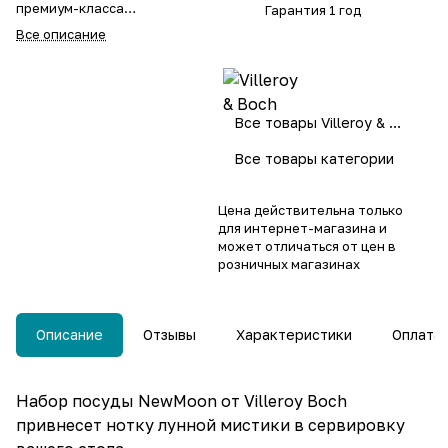
премиум-класса
Гарантия 1 год
Диаметр 16 см
Все описание
Можно мыть в посудомоечной
машине и использовать в
микроволновой печи
Все товары Villeroy & Boch
Все товары категории
Цена действительна только
для интернет-магазина и
может отличаться от цен в
розничных магазинах
Описание
Отзывы
Характеристики
Оплата
Набор посуды NewMoon от Villeroy Boch
привнесет нотку лунной мистики в сервировку