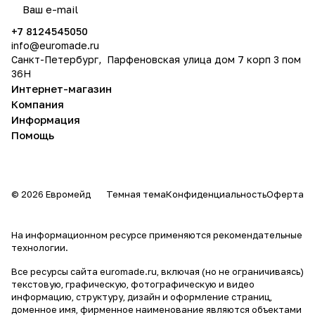
растущих производителей потребительской
политикой конфиденциальности
электроники, предлагающий качественные и
+7 8124545050
доступные альтернативы именитым конкурентам
info@
euromade.ru
в разных категориях. Ассортимент продукции
Санкт-Петербург, Парфеновская улица дом 7 корп 3 пом
компании включает в себя зарядные устройства
36Н
для телефонов, внешние аккумуляторы, наушники,
Интернет-магазин
Компания
колонки, концентраторы данных, 3D-принтеры,
Информация
зарядные кабели, фонарики (вспышки), защитные
Помощь
экраны для телефонов и другие товары.
© 2026 Евромейд
Темная тема
Конфиденциальность
Оферта
На информационном ресурсе применяются
рекомендательные
технологии
.
Все ресурсы сайта euromade.ru, включая (но не ограничиваясь)
текстовую, графическую, фотографическую и видео
информацию, структуру, дизайн и оформление страниц,
доменное имя, фирменное наименование являются объектами