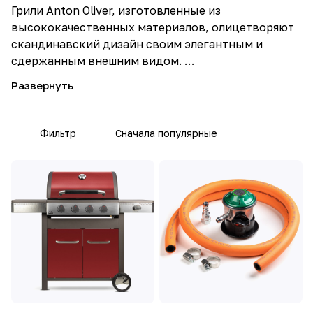
Грили Anton Oliver, изготовленные из
высококачественных материалов, олицетворяют
скандинавский дизайн своим элегантным и
сдержанным внешним видом.
Бренд выделяется своей практичностью: функции
разработаны с учетом потребностей
пользователей.
Фильтр
Сначала популярные
В ассортименте Anton Oliver можно найти также
качественные, но доступные по цене печи для
пиццы и аксессуары.
Порадуйте себя качественным шашлыком или
стейком вместе с Anton Oliver!