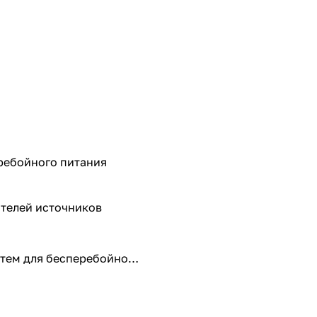
перебойного питания
ителей источников
стем для бесперебойного
злов питания и
ый фундамент для