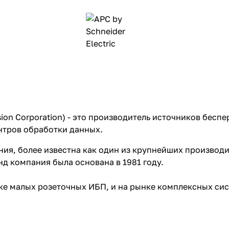
rsion Corporation) - это производитель источников бес
нтров обработки данных.
ания, более известна как один из крупнейших производ
д компания была основана в 1981 году.
ке малых розеточных ИБП, и на рынке комплексных си
 которые представляет собой модульную архитектуру у
яемых компонентов и образующую органичный и надежн