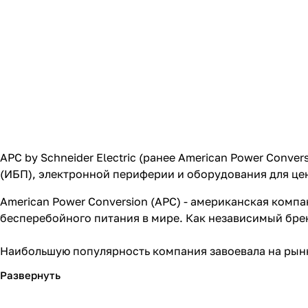
APC by Schneider Electric (ранее American Power Conve
(ИБП), электронной периферии и оборудования для це
American Power Conversion (APC) - американская комп
бесперебойного питания в мире. Как независимый брен
Наибольшую популярность компания завоевала на рын
электроснабжения ЦОДов с системами InfraStruXure™,
охлаждения, составленную из готовых, гибко управл
построения конечной ИТ-среды.