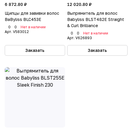
6 872.80 ₽
12 020.80 ₽
области по уходу за волосами и широко
Щипцы для завивки волос
Выпрямитель для волос
распространён по всему миру. Сейчас товарный
BaByliss BLC453E
Babyliss BLST482E Straight
ассортимент составляют фены, стайлеры, щипцы,
& Curl Brilliance
0
0
Нет в наличии
бигуди, машинки для стрижки волос,
Арт.
V583012
0
0
Нет в наличии
электробритвы, триммеры, эпиляторы, средства
Арт.
V626893
по уходу за кожей и т.д.
Заказать
Заказать