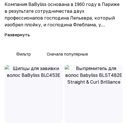
Компания BaByliss основана в 1960 году в Париже
в результате сотрудничества двух
профессионалов господина Лельевра, который
изобрел плойку, и господина Флеблама, у
которого возникла идея их распространять через
профессиональную сеть магазинов.
Бренд BaByliss назван в честь величайшей
Фильтр
Сначала популярные
кинозвезды - Брижит Бардо, прически которой
являлись символом своего времени. У актрисы
был сценический псевдоним BaBy, именно он и
послужил основой бренда BaByliss.
Долгое десятилетие компания Babyliss занималась
завивкой волос. Причем для всей Франции. Тем
самым она заработала авторитет в области
парикмахерского искусства.
Уже более 60-ти лет BaByliss является экспертом в