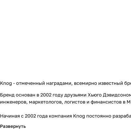
Knog - отмеченный наградами, всемирно известный бре
Бренд основан в 2002 году друзьями Хьюго Дэвидсоном
инженеров, маркетологов, логистов и финансистов в М
Начиная с 2002 года компания Knog постоянно разраба
использования которых ценятся так же высоко, как и 