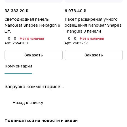
включать или выключать модули с помощью Alexa,
Google Assistant или Apple HomeKit, вы даже
33 383.20 ₽
6 978.40 ₽
сможете настраивать панели в соответствии с
Светодиодная панель
Пакет расширения умного
ритмом музыки, которая у вас включена, или
Nanoleaf Shapes Hexagon 9
освещения Nanoleaf Shapes
контента на вашем экране.
шт.
Triangles 3 панели
0
0
Нет в наличии
0
0
Нет в наличии
При покупке обязателен стартовый комплект, а
Арт.
V654103
Арт.
V665257
уже по необходимости докупается пакет
Заказать
Заказать
расширения.
Комментарии
Загрузка комментариев...
Назад к списку
Подписаться
на новости и акции