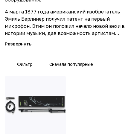
4 марта 1877 года американский изобретатель
Эмиль Берлинер получил патент на первый
микрофон. Этим он положил начало новой вехи в
истории музыки, дав возможность артистам
реализовать свои творческие амбиции в новых
масштабах, а производителям микрофонов - шанс
радовать музыкантов своей продукцией.
Фильтр
Сначала популярные
История создания первого микрофона «Shure»
началась в 1931 году под руководством совсем
молодого инженера Ральфа Гловера. Уже в
следующем году на рынке появился угольный
микрофон модели 33N, который быстро завоевал
популярность благодаря своим высоким
техническим характеристикам и малому весу.
Спустя ещё год, свет увидел конденсаторный
микрофон 40D, а в 1935 году пьезоэлектрический
модели 70. Настоящий успех пришел к фирме с