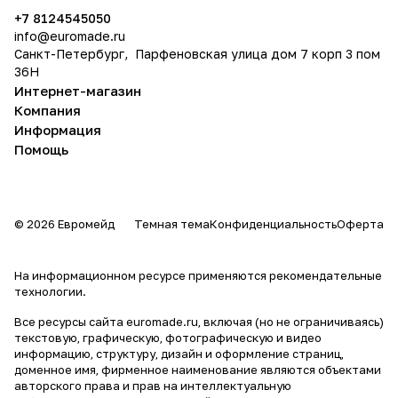
политикой конфиденциальности
дистрибьюции в Средней Азии, Европе, Африке. В
+7 8124545050
1999 году заработал Shure Asia Limited в Гонконге.
info@
euromade.ru
2003 год в истории компании запомнится тем, что
Санкт-Петербург, Парфеновская улица дом 7 корп 3 пом
была получена техническая Грэмми за
36Н
выдающийся вклад технического значения в
Интернет-магазин
Компания
сфере звукозаписи. Несомненный лидер
Информация
микрофонного рынка компания Shure подарила
Помощь
миру много легендарных моделей микрофонов.
История компании Shure – это почти столетняя
история новых разработок, качества и успеха.
© 2026 Евромейд
Темная тема
Конфиденциальность
Оферта
Продукция Shure является эталоном звучания и
именно ставка на качество продукции позволила
На информационном ресурсе применяются
рекомендательные
фирме получить свое развитие. Особенно это
технологии
.
касается микрофонов как сценических, так и
Все ресурсы сайта euromade.ru, включая (но не ограничиваясь)
студийных. Это своеобразный пример
текстовую, графическую, фотографическую и видео
«американской мечты», которая теперь стала
информацию, структуру, дизайн и оформление страниц,
мечтой для многих исполнителей по всему миру.
доменное имя, фирменное наименование являются объектами
авторского права и прав на интеллектуальную