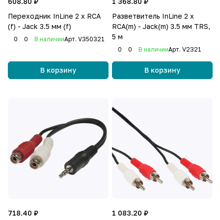
608.80 ₽
1 368.80 ₽
Переходник InLine 2 x RCA
Разветвитель InLine 2 x
(f) - Jack 3.5 мм (f)
RCA(m) - Jack(m) 3.5 мм TRS,
5 м
0
0
В наличии
Арт.
V350321
0
0
В наличии
Арт.
V2321
В корзину
В корзину
718.40 ₽
1 083.20 ₽