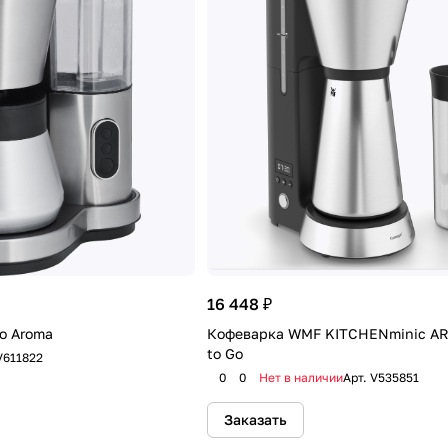
16 448 ₽
o Aroma
Кофеварка WMF KITCHENminic A
to Go
V611822
0
0
Нет в наличии
Арт.
V535851
Заказать