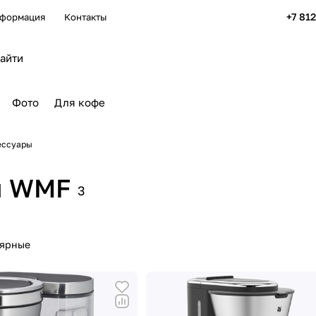
+7 81
формация
Контакты
Фото
Для кофе
ессуары
ы WMF
3
лярные