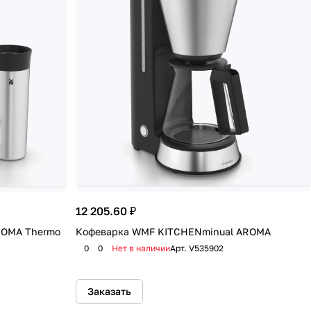
12 205.60 ₽
ROMA Thermo
Кофеварка WMF KITCHENminual АRОМА
0
0
Нет в наличии
Арт.
V535902
Заказать