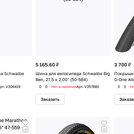
5 165.60 ₽
3 700 ₽
а Schwalbe
Шина для велосипеда Schwalbe Big
Покрышка
Ben, 27,5 x 2,00" (50-584)
G-One All
рт.
V306419
0
0
Нет в наличии
Арт.
V357880
0
0
Не
Заказать
Заказа