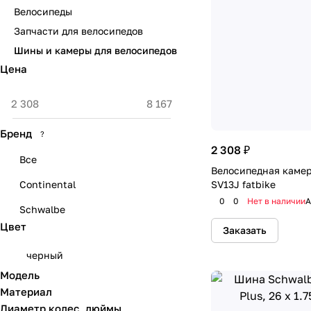
Велосипеды
Запчасти для велосипедов
Шины и камеры для велосипедов
Цена
Бренд
?
2 308 ₽
Все
Велосипедная камер
Continental
SV13J fatbike
0
0
Нет в наличии
А
Schwalbe
Цвет
Заказать
черный
Модель
Материал
Диаметр колес, дюймы