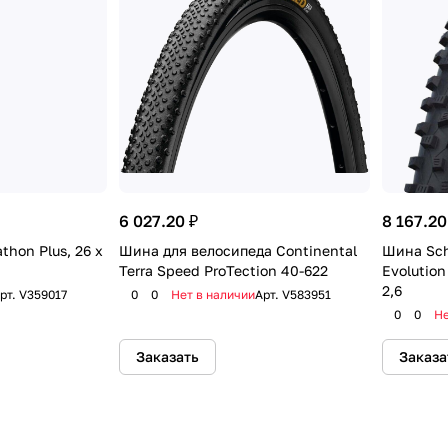
6 027.20 ₽
8 167.20
hon Plus, 26 x
Шина для велосипеда Continental
Шина Sch
Terra Speed ProTection 40-622
Evolution
2,6
рт.
V359017
0
0
Нет в наличии
Арт.
V583951
0
0
Не
Заказать
Заказа