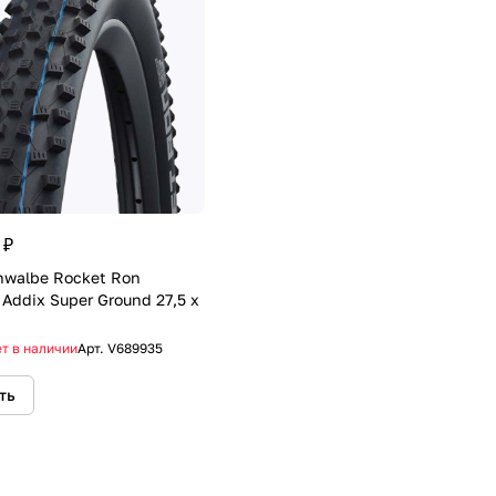
 ₽
walbe Rocket Ron
 Addix Super Ground 27,5 x
т в наличии
Арт.
V689935
ть