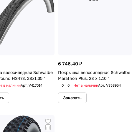
6 746.40 ₽
 велосипедная Schwalbe
Покрышка велосипедная Schwalbe
round HS473, 28x1,35 "
Marathon Plus, 28 x 1.10 "
т в наличии
Арт.
V417014
0
0
Нет в наличии
Арт.
V358954
ть
Заказать