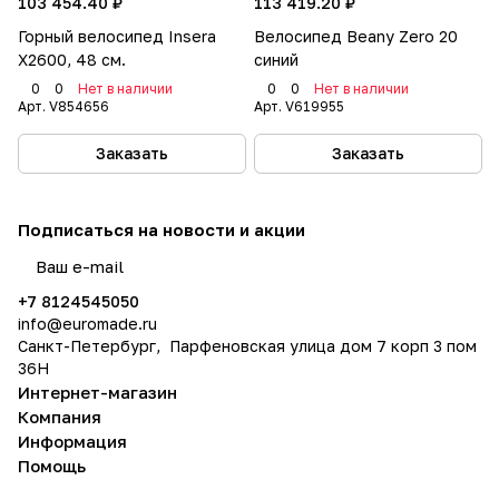
103 454.40 ₽
113 419.20 ₽
Горный велосипед Insera
Велосипед Beany Zero 20
X2600, 48 см.
синий
0
0
Нет в наличии
0
0
Нет в наличии
Арт.
V854656
Арт.
V619955
Заказать
Заказать
Подписаться
на новости и акции
политикой конфиденциальности
+7 8124545050
info@
euromade.ru
Санкт-Петербург, Парфеновская улица дом 7 корп 3 пом
36Н
Интернет-магазин
Компания
Информация
Помощь