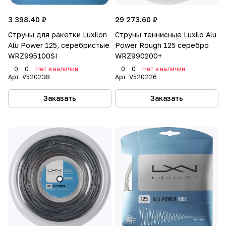
является ведущим мировым производителем
3 398.40 ₽
29 273.60 ₽
струн для ракеточных видов спорта, он также
Струны для ракетки Luxilon
Струны теннисные Luxilo Alu
стал одним из ведущих мировых производителей
Alu Power 125, серебристые
Power Rough 125 серебро
нитей для медицинских швов, хирургической
WRZ995100SI
WRZ990200+
сетки, аэрокосмической отрасли, бумажного
0
0
Нет в наличии
0
0
Нет в наличии
войлока и многих других специальных
Арт.
V520238
Арт.
V520226
медицинских и промышленных применений
Заказать
Заказать