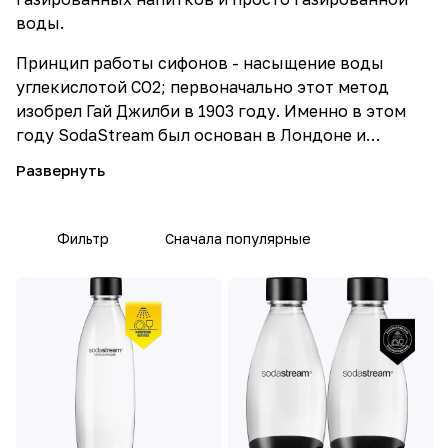
воды.
Принцип работы сифонов - насыщение воды
углекислотой CO2; первоначально этот метод
изобрел Гай Джилби в 1903 году. Именно в этом
году SodaStream был основан в Лондоне и
продавался как продукт для домохозяйств
высшего класса. Потребителями были в том числе
и члены королевской семьи (во времена короля
Эдуарда VII). В 1950-х годах в Великобритании он
Фильтр
Сначала популярные
стал бытовым продуктом.
В августе 2018 компанию SodaStream купил
PepsiCo за 3,2 млрд долларов, что на 300 млн
больше стоимости SodaStream на Нью-йоркской
бирже.
Производитель предлагает своим клиентам более
100 различных сиропов и концентратов,