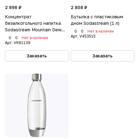
2 896 ₽
2 808 ₽
Концентрат
Бутылка с пластиковым
безалкогольного напитка
дном Sodastream (1 л)
Sodastream Mountain Dew
0
0
Нет в наличии
Citrus Blast 440 ml
Арт.
V453515
0
0
Нет в наличии
Арт.
V681139
Заказать
Заказать