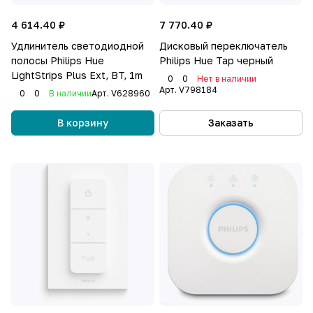
4 614.40 ₽
7 770.40 ₽
Удлинитель светодиодной
Дисковый переключатель
полосы Philips Hue
Philips Hue Tap черный
LightStrips Plus Ext, BT, 1m
0
0
Нет в наличии
Арт.
V798184
0
0
В наличии
Арт.
V628960
В корзину
Заказать